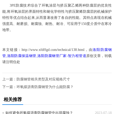
3PE防腐技术综合了环氧涂层与挤压聚乙烯两种防腐层的优良性
能,将环氧涂层的界面特性和耐化学特性与挤压聚烯防腐层的机械保护
特性等优点结合起来,从而显著改善了各自的性能。其特点表现在机械
强度高、耐磨损、耐腐蚀、耐热、耐冷、可应用于150度介质中在寒冷
地带。
本文链接：http://www.xfdffgd.com/technical/138.html，由
洛阳防腐钢
管,洛阳防腐保温钢管,洛阳防腐钢管厂家-智力程管道
原创文章，转载
请注明住处
上一篇：
防腐钢管相关类型及对应规格尺寸
下一篇：
环氧煤沥青防腐钢管为什么能防腐？
相关推荐
如何避免环氧煤沥青防腐钢管中出现腐蚀？
2023-07-18