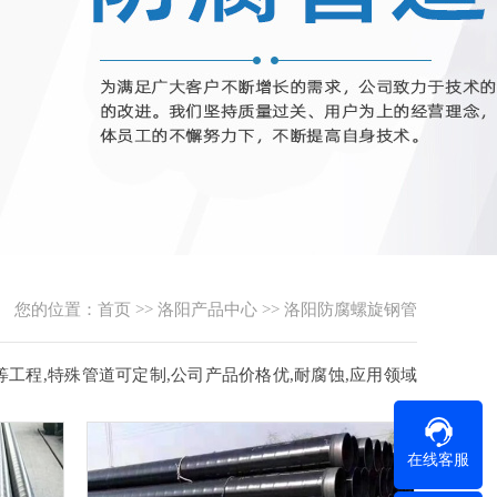
您的位置：
首页
>>
洛阳产品中心
>>
洛阳防腐螺旋钢管
工程,特殊管道可定制,公司产品价格优,耐腐蚀,应用领域
在线客服