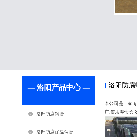
洛阳防腐
— 洛阳产品中心 —
本公司是一家专
广,使用寿命长
洛阳防腐钢管
洛阳防腐保温钢管