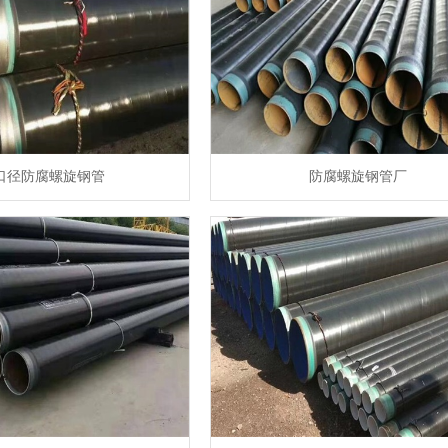
口径防腐螺旋钢管
防腐螺旋钢管厂