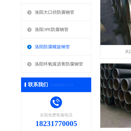
洛阳大口径防腐钢管
洛阳3PE防腐钢管
洛阳防腐螺旋钢管
大
洛阳环氧煤沥青防腐钢管
联系我们
/ CONTACT US
全国免费客服电话
18231770005