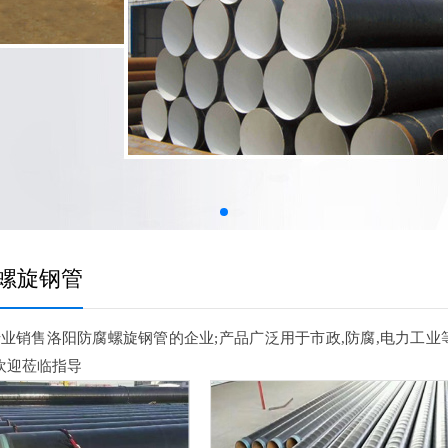
螺旋钢管
业销售洛阳防腐螺旋钢管的企业;产品广泛用于市政,防腐,电力工业等
,欢迎莅临指导