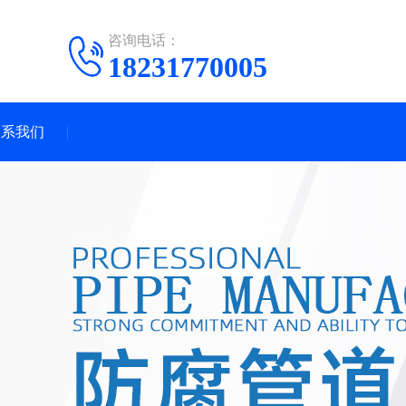
咨询电话：
18231770005
联系我们