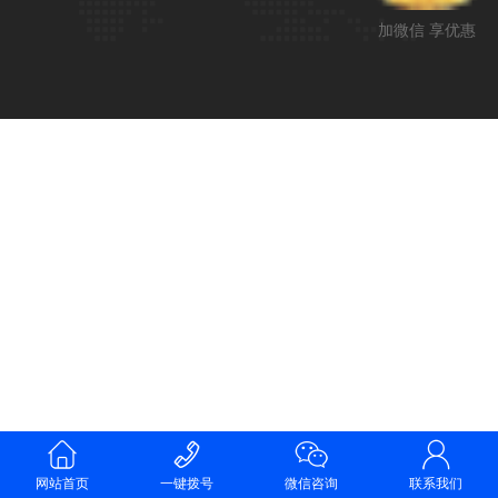
加微信 享优惠
网站首页
一键拨号
微信咨询
联系我们