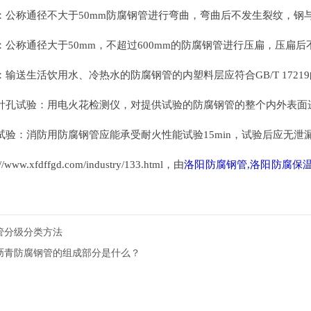
公称通径不大于50mm防腐钢管进行弯曲，弯曲后不发生裂纹，钢
公称通径大于50mm，不超过600mm的防腐钢管进行压扁，压扁
输送生活饮用水、冷热水的防腐钢管的内塑料层应符合GB/T 1721
针孔试验：用电火花检测仪，对提供试验的防腐钢管的整个内外表面
验：消防用防腐钢管应能承受耐火性能试验15min，试验后应无泄
ww.xfdffgd.com/industry/133.html，由
洛阳防腐钢管,洛阳防腐保
管分级分类方法
沥青防腐钢管的组成部分是什么？