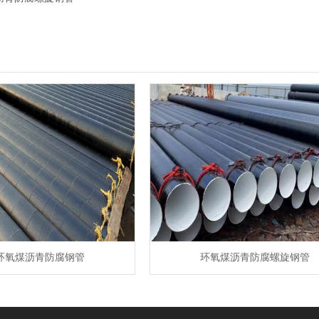
环氧煤沥青防腐钢管
环氧煤沥青防腐螺旋钢管