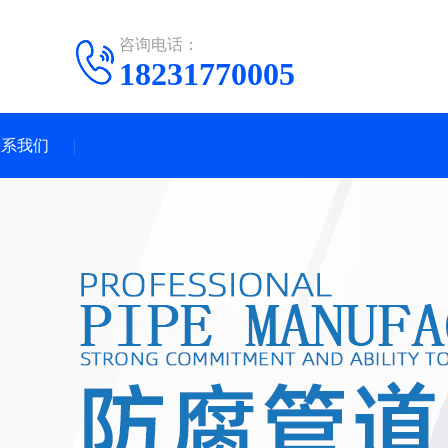
咨询电话：
18231770005
联系我们