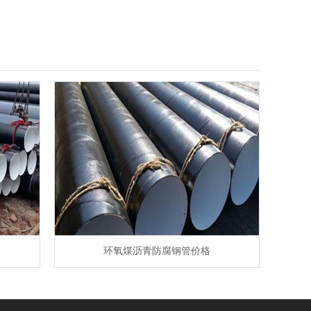
环氧煤沥青防腐钢管价格