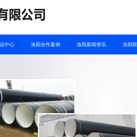
品中心
洛阳合作案例
洛阳新闻资讯
洛阳