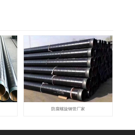
防腐螺旋钢管厂家