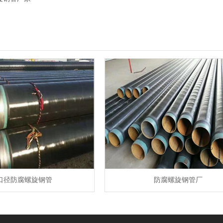
口径防腐螺旋钢管
防腐螺旋钢管厂