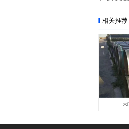
相关推荐
大