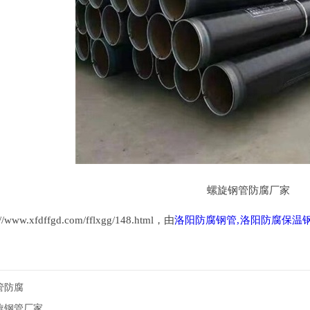
螺旋钢管防腐厂家
ww.xfdffgd.com/fflxgg/148.html，由
洛阳防腐钢管,洛阳防腐保温
管防腐
旋钢管厂家