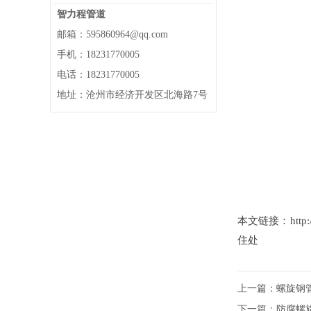
智力程管道
邮箱：595860964@qq.com
手机：18231770005
电话：18231770005
地址：沧州市经济开发区北海路7号
本文链接：http://w
住处
上一篇：
螺旋钢
下一篇：
防腐螺