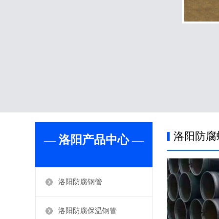
洛阳防腐
— 洛阳产品中心 —
洛阳防腐钢管
洛阳防腐保温钢管